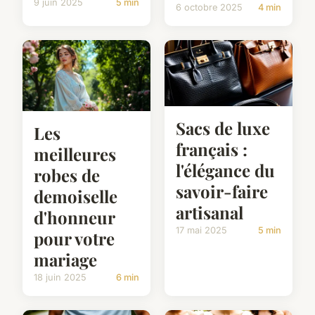
9 juin 2025
5 min
6 octobre 2025
4 min
Sacs de luxe
Les
français :
meilleures
l'élégance du
robes de
savoir-faire
demoiselle
artisanal
d'honneur
17 mai 2025
5 min
pour votre
mariage
18 juin 2025
6 min