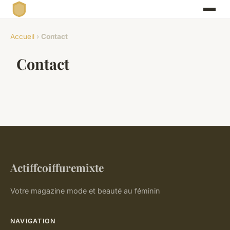
Accueil
›
Contact
Contact
Actiffcoiffuremixte
Votre magazine mode et beauté au féminin
NAVIGATION