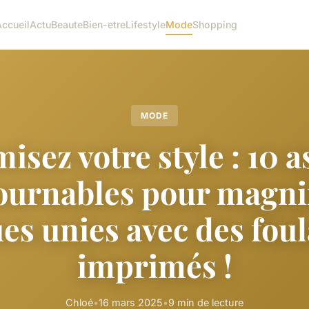
Accueil
Actu
Beaute
Bien-etre
Lifestyle
Mode
Shopping
MODE
isez votre style : 10 a
ournables pour magnif
es unies avec des fou
imprimés !
Chloé
•
16 mars 2025
•
9 min de lecture