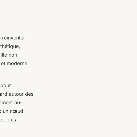
 réinventer
thétique,
ille non
e et moderne.
 pour
lard autour des
amment au-
: un nœud
et plus