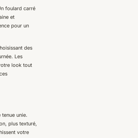
n foulard carré
aine et
lence pour un
choisissant des
urnée. Les
otre look tout
nces
 tenue unie.
n, plus texturé,
hissent votre