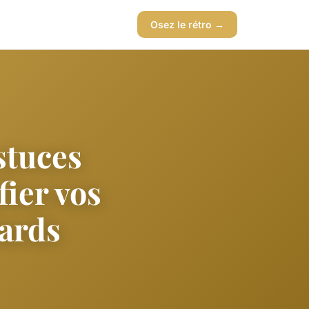
Osez le rétro →
stuces
ier vos
lards