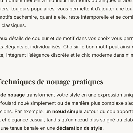
u moment mettent à l’honneur les motifs botaniques et abstr
iers, toujours populaires, vous permettent d’ajouter une to
otifs cachemire, quant à elle, reste intemporelle et se com
 classiques.
 aux détails de couleur et de motif dans vos choix vous per
élégants et individualisés. Choisir le bon motif peut ainsi 
e, intégrant l’élégance discrète et le chic moderne dans n’i
 Techniques de nouage pratiques
 de nouage
transforment votre style en une expression uniq
 foulard noué simplement ou de manière plus complexe s’a
asions. Par exemple, un
nœud simple
autour du cou apport
t et élégance casual, tandis qu’un nœud plus soigné ou éla
une tenue banale en une
déclaration de style
.