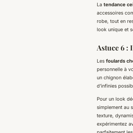
La
tendance ce
accessoires com
robe, tout en re
look unique et s
Astuce 6 : 
Les
foulards c
personnelle à v
un chignon élabo
d’infinies possib
Pour un look dé
simplement au s
texture, dynamis
expérimentez av
parfaitement les