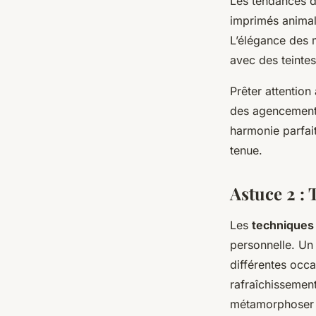
Les tendances d
imprimés animal
L’élégance des m
avec des teintes
Prêter attention
des agencements 
harmonie parfait
tenue.
Astuce 2 :
Les
techniques
personnelle. Un
différentes occ
rafraîchissemen
métamorphoser 