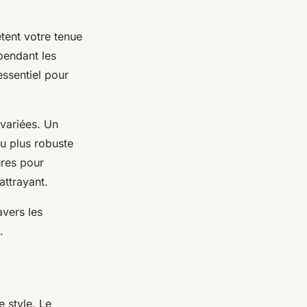
tent votre tenue
 pendant les
essentiel pour
 variées. Un
su plus robuste
ures pour
ttrayant.
avers les
.
e style. Le