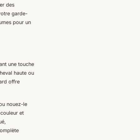
ser des
votre garde-
olumes pour un
tant une touche
heval haute ou
ard offre
 ou nouez-le
couleur et
ué,
complète