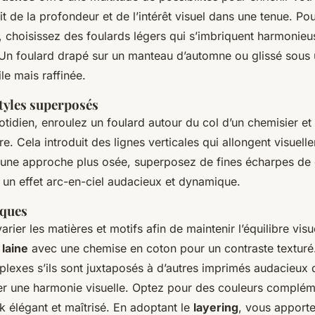
it de la profondeur et de l’intérêt visuel dans une tenue. Pou
 choisissez des foulards légers qui s’imbriquent harmonie
Un foulard drapé sur un manteau d’automne ou glissé sous 
le mais raffinée.
tyles superposés
tidien, enroulez un foulard autour du col d’un chemisier et 
e. Cela introduit des lignes verticales qui allongent visuell
r une approche plus osée, superposez de fines écharpes de 
 un effet arc-en-ciel audacieux et dynamique.
iques
varier les matières et motifs afin de maintenir l’équilibre vi
laine
avec une chemise en coton pour un contraste texturé.
lexes s’ils sont juxtaposés à d’autres imprimés audacieux 
er une harmonie visuelle. Optez pour des couleurs complém
k élégant et maîtrisé. En adoptant le
layering
, vous apporte