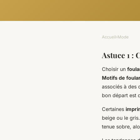
Accueil
›
Mode
Astuce 1 : 
Choisir un
foula
Motifs de foula
associés à des c
bon départ est d
Certaines
impri
beige ou le gris
tenue sobre, alo