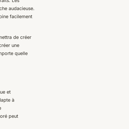
aits. Les
uche audacieuse.
bine facilement
mettra de créer
créer une
mporte quelle
ue et
dapte à
e
boré peut