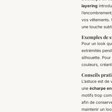
layering
introdu
l’encombrement,
vos vêtements. 
une touche subti
Exemples de s
Pour un look quo
extrémités pendr
silhouette. Pou
couleurs, créant
Conseils prat
L’astuce est de 
une
écharpe en 
motifs trop comp
afin de conserv
maintenir un loo