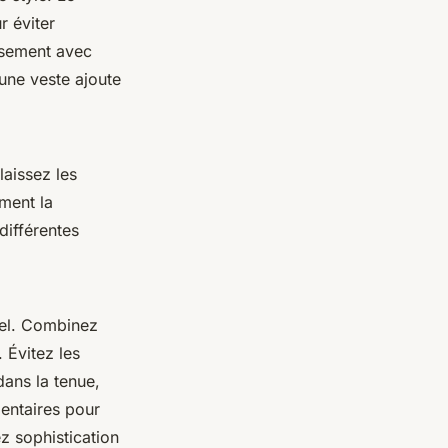
r éviter
usement avec
une veste ajoute
laissez les
ement la
différentes
suel. Combinez
 Évitez les
dans la tenue,
entaires pour
z sophistication